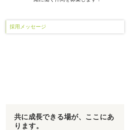
ちょっときいて
法人・個人事業主のお客さまへ
採用メッセージ
税務・会計
自計化デジタル化支援
創業支援
経営サポート・コンサルタント
事業承継
個人のお客さまへ
確定申告
共に成長できる場が、ここにあ
相続
ります。