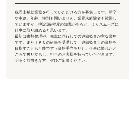
採用情報
税理士補助業務を行っていただける方を募集します。新卒
スタッフインタビュー
や中途、年齢、性別も問いません。業界未経験者も歓迎し
ていますが、簿記3級程度の知識があると、よりスムーズに
数字で見る
仕事に取り組めると思います。

最初は書類整理や、先輩に同行しての巡回監査が主な業務
スタッフの一日
です。またＴＫＣの研修を受講して、巡回監査士の資格を
目指すことも可能です（資格手当あり）。仕事に慣れたと
ころで独り立ちし、担当のお客様を持っていただきます。

募集要項・応募フォーム
明るく前向きな方、ぜひご応募ください。