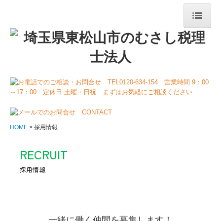
HOME
事務所案内
ご挨拶・経営理念
当事務所の特長
セミナー案内
HOME
採用情報
セミナー活動報告
RECRUIT
お客様紹介
採用情報

職員紹介
所長コラム
一緒に働く仲間を募集します！